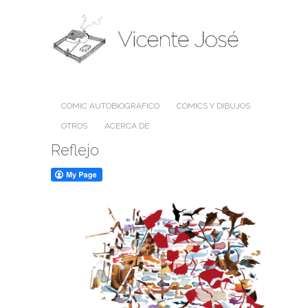
CÓMIC AUTOBIOGRÁFICO
CÓMICS Y DIBUJOS
OTROS
ACERCA DE
Reflejo