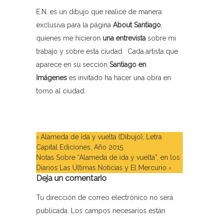
E.N. es un dibujo que realicé de manera
exclusiva para la página
About Santiago
,
quienes me hicieron
una entrevista
sobre mi
trabajo y sobre esta ciudad. Cada artista que
aparece en su sección
Santiago en
Imágenes
es invitado ha hacer una obra en
torno al ciudad.
‹
Alameda de ida y vuelta (Dibujo), Letra
Capital Ediciones, Año 2015
Notas Sobre “Alameda de ida y vuelta”, en los
Diarios Las Ultimas Noticias y El Mercurio
›
Deja un comentario
Tu dirección de correo electrónico no será
publicada.
Los campos necesarios están